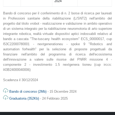
2024
Bando di concorso per il conferimento di n. 2 borse di ricerca per laureati
in Professioni sanitarie della riabilitazione (L/SNT2) nell'ambito del
progetto dal titolo vrobot - realizzazione e validazione in ambito operativo
di un sistema integrato per la riabilitazione neuromotoria di arto superiore
integrante robotica, realtà virtuale dispositivi aptici indossabili relativo al
bando a cascata "The-tuscany health ecosystem" ECS_00000017, cup
l53C22000780001 - nextgenerationeu - spoke 9 "Robotics and
automation forhealth" per la selezione di proposte progettuali da
finanziare nell'ambito del programma di ricerca dell'ecosistema
dell'innovazione a valere sulle risorse del PNRR missione 4 -
componente 2 - investimento 1.5 nextgenera tioneu (cup irccs:
l43B24000040006)
Scadenza il 30/12/2024
Bando di concorso (2Mb)
- 15 Dicembre 2024
Graduatoria (352Kb)
- 24 Febbraio 2025