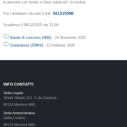
le persone con stroke in fase subacuta" (ri-stroke)
Per candidarsi cliccare il link:
SELEZIONE
Scadenza il 09/12/2025 ore 23.59
Bando di concorso (4Mb)
- 24 Novembre 2025
Graduatoria (208Kb)
- 13 Febbraio 2026
INFO CONTATTI
Sede Legale
Strada Statale 113 - C.da Casazza
98124 Messina (ME)
Sede Amministrativa
Salita Contino
98123 Messina (ME)