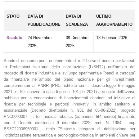
STATO
DATA DI
DATA DI
ULTIMO
PUBBLICAZIONE
SCADENZA
AGGIORNAMENTO
Scaduto
24 Novembre
09 Dicembre
13 Febbraio 2026
2025
2025
Bando di concorso per il conferimento di n. 2 borse di ricerca per laureati
in Professioni sanitarie della riabilitazione (L/SNT2) nell'ambito del
progetto di ricerca industriale e sviluppo sperimentale “bandi a cascata”
da finanziare nell'ambito del piano nazionale per gli investimenti
complementari al PNRR (PNC, istituito con il decreto-legge 6 maggio
2021, n. 59, convertito dalla legge n. 101 del 2021) a seguito dell'avviso
pubblico per la concessione di finanziamenti destinati ad iniziative di
ricerca per tecnologie e percorsi innovativi in ambito sanitario e
assistenziale (Decreto direttoriale n. 931 del 06-06-2022), progetto
PNC0000007- fit for medical robotics (acronimo: fit4medrob) finanziato
con il Decreto direttoriale 9 dicembre 2022, prot. N. 1984 - cup
BS3C22006950001 - titolo "Sistema integrato di riabilitazione per
l'ottimizzazione terapeutica e tecnologico-robotica in ambienti chiave per