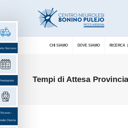
CHI SIAMO
DOVE SIAMO
RICERCA
onto Soccorso
Tempi di Attesa Provinciali
Prenotazioni
Ricoveri -
telle Cliniche