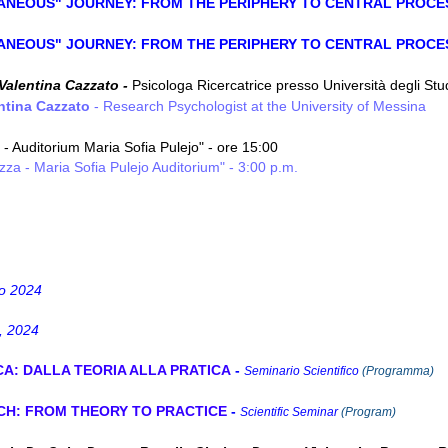
ANEOUS" JOURNEY: FROM THE PERIPHERY TO CENTRAL PROCE
ANEOUS" JOURNEY: FROM THE PERIPHERY TO CENTRAL PROCE
 Valentina Cazzato -
Psicologa
Ricercatrice presso Università degli Stu
entina Cazzato
- Research Psychologist at the University of Messina
- Auditorium Maria Sofia Pulejo" - ore 15:00
zza - Maria Sofia Pulejo Auditorium" - 3:00 p.m.
o 2024
, 2024
CA: DALLA TEORIA ALLA PRATICA
-
Seminario Scientifico
(Programma)
CH: FROM THEORY TO PRACTICE
-
Scientific Seminar
(Program)