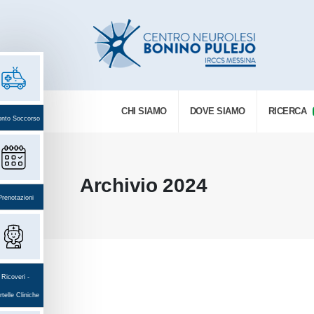
CHI SIAMO
DOVE SIAMO
RICERCA
onto Soccorso
Archivio 2024
Prenotazioni
Ricoveri -
telle Cliniche