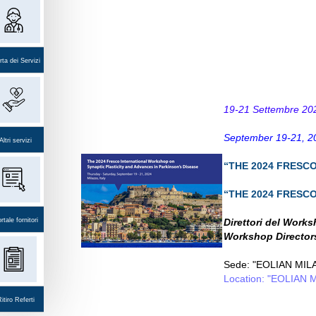
ta dei Servizi
19-21 Settembre 20
September 19-21, 2
Altri servizi
“
THE 2024 FRESC
“
THE 2024 FRESC
rtale fornitori
Direttori del Work
Workshop Director
Sede: "EOLIAN MILA
Location: "EOLIAN 
itiro Referti