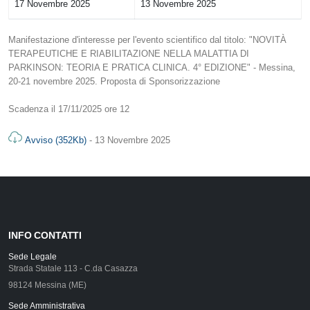
17 Novembre 2025
13 Novembre 2025
Manifestazione d'interesse per l'evento scientifico dal titolo: "NOVITÀ
TERAPEUTICHE E RIABILITAZIONE NELLA MALATTIA DI
PARKINSON: TEORIA E PRATICA CLINICA. 4° EDIZIONE" - Messina,
20-21 novembre 2025. Proposta di Sponsorizzazione
Scadenza il 17/11/2025 ore 12
Avviso (352Kb)
- 13 Novembre 2025
INFO CONTATTI
Sede Legale
Strada Statale 113 - C.da Casazza
98124 Messina (ME)
Sede Amministrativa