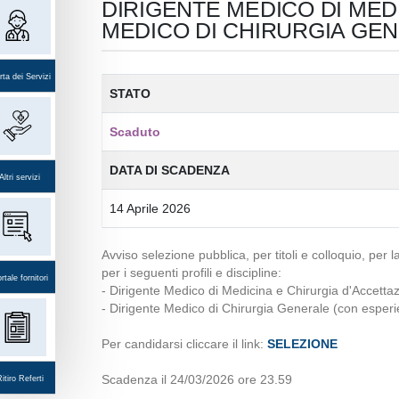
DIRIGENTE MEDICO DI MED
MEDICO DI CHIRURGIA GE
ta dei Servizi
STATO
Scaduto
DATA DI SCADENZA
Altri servizi
14 Aprile 2026
Avviso selezione pubblica, per titoli e colloquio, per
per i seguenti profili e discipline:
rtale fornitori
- Dirigente Medico di Medicina e Chirurgia d'Accetta
- Dirigente Medico di Chirurgia Generale (con esper
Per candidarsi cliccare il link:
SELEZIONE
Scadenza il 24/03/2026 ore 23.59
itiro Referti