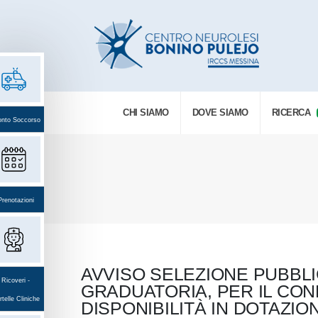
CHI SIAMO
DOVE SIAMO
RICERCA
onto Soccorso
Prenotazioni
AVVISO SELEZIONE PUBBLIC
Ricoveri -
GRADUATORIA, PER IL CO
telle Cliniche
DISPONIBILITÀ IN DOTAZIO