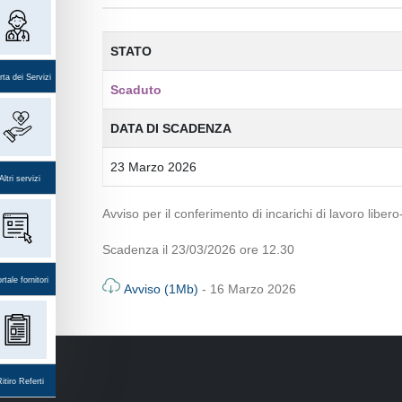
STATO
ta dei Servizi
Scaduto
DATA DI SCADENZA
23 Marzo 2026
Altri servizi
Avviso per il conferimento di incarichi di lavoro libero
Scadenza il 23/03/2026 ore 12.30
rtale fornitori
Avviso (1Mb)
- 16 Marzo 2026
itiro Referti