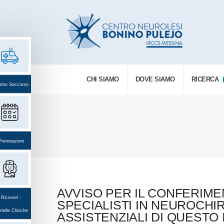
CHI SIAMO
DOVE SIAMO
RICERCA
onto Soccorso
Prenotazioni
AVVISO PER IL CONFERIME
Ricoveri -
SPECIALISTI IN NEUROCHI
telle Cliniche
ASSISTENZIALI DI QUESTO 