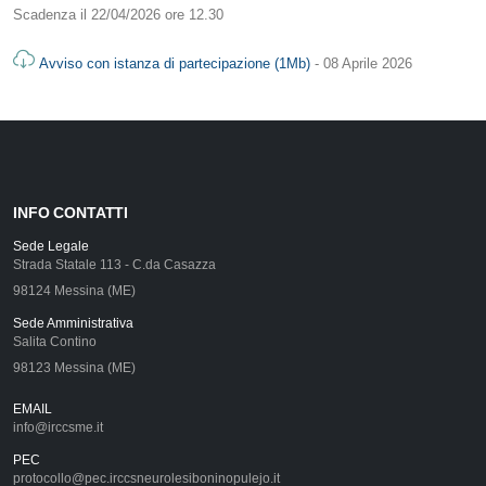
Scadenza il 22/04/2026 ore 12.30
Avviso con istanza di partecipazione (1Mb)
- 08 Aprile 2026
INFO CONTATTI
Sede Legale
Strada Statale 113 - C.da Casazza
98124 Messina (ME)
Sede Amministrativa
Salita Contino
98123 Messina (ME)
EMAIL
info@irccsme.it
PEC
protocollo@pec.irccsneurolesiboninopulejo.it