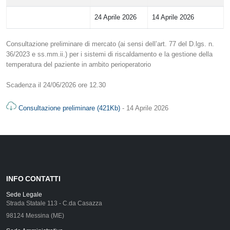
24 Aprile 2026
14 Aprile 2026
Consultazione preliminare di mercato (ai sensi dell’art. 77 del D.lgs. n.
36/2023 e ss.mm.ii.) per i sistemi di riscaldamento e la gestione della
temperatura del paziente in ambito perioperatorio
Scadenza il 24/06/2026 ore 12.30
Consultazione preliminare (421Kb)
- 14 Aprile 2026
INFO CONTATTI
Sede Legale
Strada Statale 113 - C.da Casazza
98124 Messina (ME)