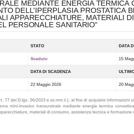
TRALE MEDIANTE ENERGIA TERMICA 
TO DELL’IPERPLASIA PROSTATICA BE
LI APPARECCHIATURE, MATERIALI D
EL PERSONALE SANITARIO"
STATO
DATA D
Scaduto
15 Mag
DATA DI SCADENZA
ULTIM
22 Maggio 2026
20 Mag
t. 77 del D.lgs. 36/2023 e ss.mm.ii.), al fine di acquisire informazioni u
tema mini-invasivo transuretrale mediante energia termica convettiva
pparecchiature, materiali di consumo, assistenza tecnica e formazione d