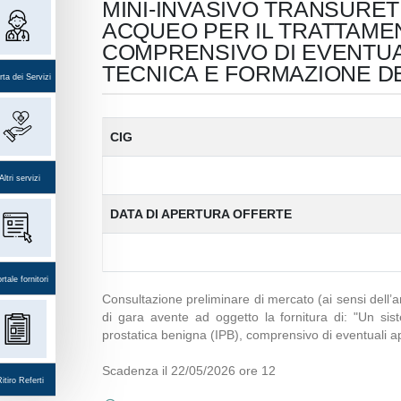
MINI-INVASIVO TRANSURE
ACQUEO PER IL TRATTAMEN
COMPRENSIVO DI EVENTUA
TECNICA E FORMAZIONE D
ta dei Servizi
CIG
Altri servizi
DATA DI APERTURA OFFERTE
rtale fornitori
Consultazione preliminare di mercato (ai sensi dell’ar
di gara avente ad oggetto la fornitura di: "Un sis
prostatica benigna (IPB), comprensivo di eventuali a
Scadenza il 22/05/2026 ore 12
itiro Referti