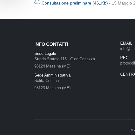
Consultazione preliminare (461Kb)
- 15 Maggio 
EMAIL
INFO CONTATTI
info@irc
Sede Legale
PEC
Strada Statale 113 - C.da Casazza
protocol
98124 Messina (ME)
CENTR
Sede Amministrativa
Salita Contino
98123 Messina (ME)
©