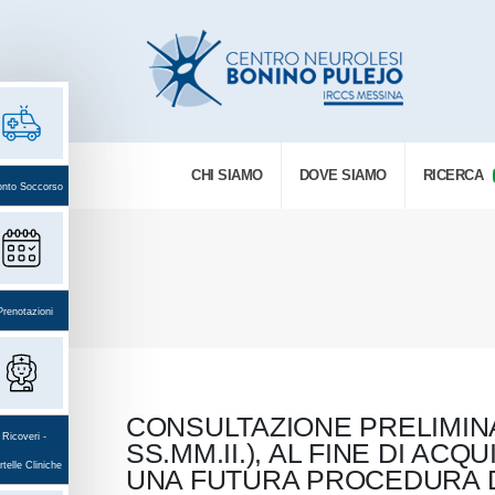
CHI SIAMO
DOVE SIAMO
RICERCA
onto Soccorso
Prenotazioni
CONSULTAZIONE PRELIMINAR
Ricoveri -
SS.MM.II.), AL FINE DI AC
telle Cliniche
UNA FUTURA PROCEDURA DI