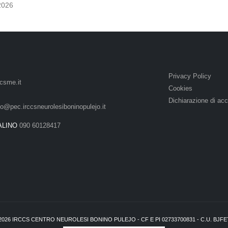
2026
Privacy Policy
csme.it
Cookies
Dichiarazione di acc
lo@pec.irccsneurolesiboninopulejo.it
ALINO
090 60128417
2026
IRCCS CENTRO NEUROLESI BONINO PULEJO - CF E PI 02733700831 - C.U. BJF