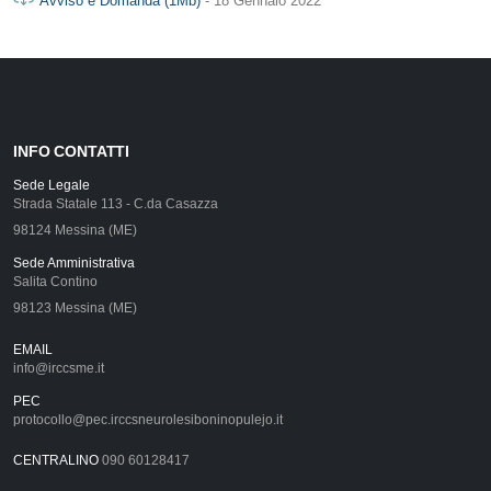
Avviso e Domanda (1Mb)
- 18 Gennaio 2022
INFO CONTATTI
Sede Legale
Strada Statale 113 - C.da Casazza
98124 Messina (ME)
Sede Amministrativa
Salita Contino
98123 Messina (ME)
EMAIL
info@irccsme.it
PEC
protocollo@pec.irccsneurolesiboninopulejo.it
CENTRALINO
090 60128417