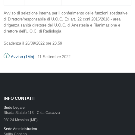
Avviso di selezione interna per il conferimento delle funzioni sostitutive
di Direttore/responsabile di U.O.C. Ex art. 22 ccnl 2016/2018 - area
dirigenza sanità direttore dell'U.O.C. di Anestesia e Rianimazione e
direttore dell'U.O.C. di Radiologia
Scadenza il 26/09/2022 ore 23.59
Avviso (1Mb)
- 11 Settembre 2022
INFO CONTATTI
Sede Legale
Strada Statale 113 - C.da Casazza
98124 Messina (ME)
Sede Amministrativa
Salita Contino