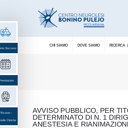
CHI SIAMO
DOVE SIAMO
RICERCA
onto Soccorso
Prenotazioni
AVVISO PUBBLICO, PER TI
Ricoveri -
DETERMINATO DI N. 1 DIRI
telle Cliniche
ANESTESIA E RIANIMAZION