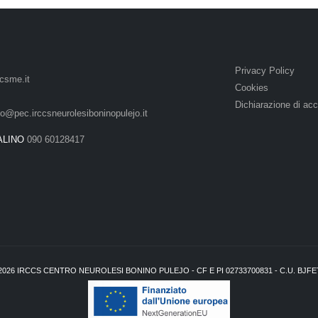
Privacy Policy
csme.it
Cookies
Dichiarazione di acc
lo@pec.irccsneurolesiboninopulejo.it
ALINO
090 60128417
2026
IRCCS CENTRO NEUROLESI BONINO PULEJO - CF E PI 02733700831 - C.U. BJF