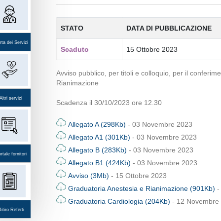
STATO
DATA DI PUBBLICAZIONE
ta dei Servizi
Scaduto
15 Ottobre 2023
Avviso pubblico, per titoli e colloquio, per il confer
Rianimazione
Altri servizi
Scadenza il 30/10/2023 ore 12.30
Allegato A (298Kb)
- 03 Novembre 2023
Allegato A1 (301Kb)
- 03 Novembre 2023
Allegato B (283Kb)
- 03 Novembre 2023
rtale fornitori
Allegato B1 (424Kb)
- 03 Novembre 2023
Avviso (3Mb)
- 15 Ottobre 2023
Graduatoria Anestesia e Rianimazione (901Kb)
-
Graduatoria Cardiologia (204Kb)
- 12 Novembre
itiro Referti