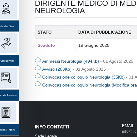
DIRIGENTE MEDICO DI MEDI
NEUROLOGIA
ta dei Servizi
STATO
DATA DI PUBBLICAZIONE
Scaduto
19 Giugno 2025
Ammessi Neurologia (494Kb)
- 01 Agosto 2025
Altri servizi
Avviso (203Kb)
- 01 Agosto 2025
Convocazione colloquio Neurologia (35Kb)
- 01 
Convocazione colloquio Neurologia (Modifica ora
rtale fornitori
EMAIL
INFO CONTATTI
itiro Referti
info@irc
Sede Legale