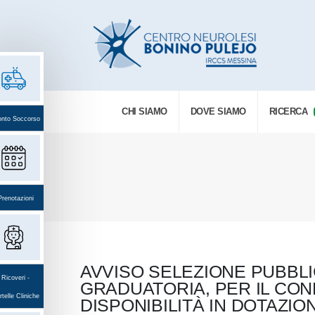
CHI SIAMO
DOVE SIAMO
RICERCA
onto Soccorso
Prenotazioni
AVVISO SELEZIONE PUBBLIC
Ricoveri -
GRADUATORIA, PER IL CO
telle Cliniche
DISPONIBILITÀ IN DOTAZIO