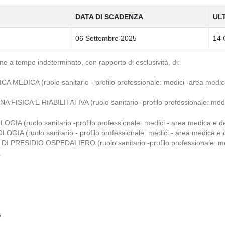
DATA DI SCADENZA
UL
06 Settembre 2025
14 
one a tempo indeterminato, con rapporto di esclusività, di:
ICA (ruolo sanitario - profilo professionale: medici -area medica e 
ICA E RIABILITATIVA (ruolo sanitario -profilo professionale: medici
uolo sanitario -profilo professio­nale: medici - area medica e delle
ruolo sanitario - profilo profes­sionale: medici - area medica e dell
ESIDIO OSPEDALIERO (ruolo sanitario -profilo professionale: medic
.
6