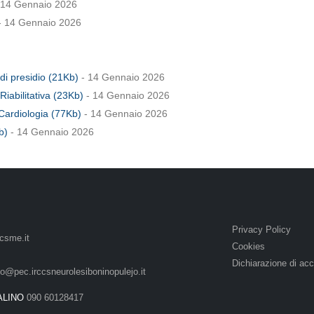
 14 Gennaio 2026
- 14 Gennaio 2026
i presidio (21Kb)
- 14 Gennaio 2026
iabilitativa (23Kb)
- 14 Gennaio 2026
Cardiologia (77Kb)
- 14 Gennaio 2026
b)
- 14 Gennaio 2026
Privacy Policy
csme.it
Cookies
Dichiarazione di acc
lo@pec.irccsneurolesiboninopulejo.it
ALINO
090 60128417