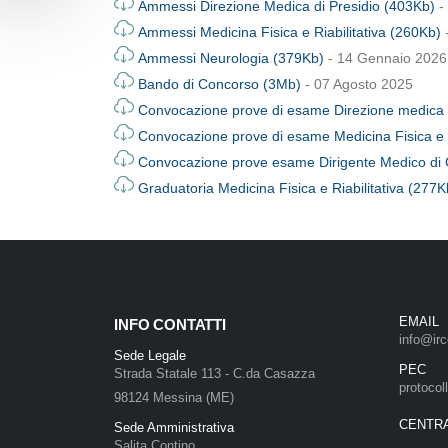
Ammessi Direzione Medica di Presidio (403Kb)
-
Ammessi Medicina Fisica e Riabilitativa (260Kb)
Ammessi Neurologia (379Kb)
- 14 Gennaio 2026
Bando di Concorso (3Mb)
- 07 Agosto 2025
Convocazione prove di esame Direzione medica d
Convocazione prove di esame Medicina Fisica e R
Convocazione prove esame Dirigente Medico di 
Graduatoria Medicina Fisica e Riabilitativa (277K
EMAIL
INFO CONTATTI
info@irc
Sede Legale
PEC
Strada Statale 113 - C.da Casazza
protocol
98124 Messina (ME)
CENTR
Sede Amministrativa
Salita Contino