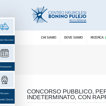
CHI SIAMO
DOVE SIAMO
RICERCA
onto Soccorso
Prenotazioni
CONCORSO PUBBLICO, PER 
Ricoveri -
INDETERMINATO, CON RAPP
telle Cliniche