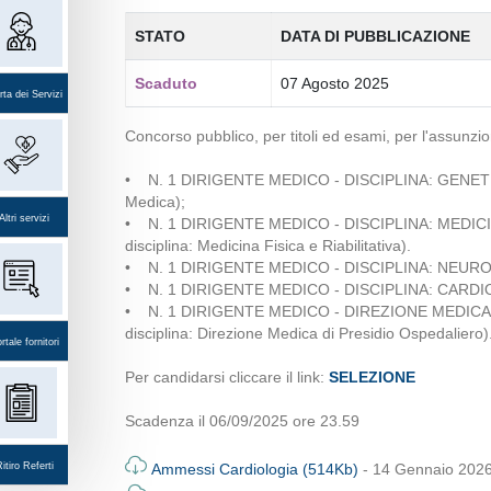
STATO
DATA DI PUBBLICAZIONE
Scaduto
07 Agosto 2025
ta dei Servizi
Concorso pubblico, per titoli ed esami, per l'assunzi
• N. 1 DIRIGENTE MEDICO - DISCIPLINA: GENETICA MED
Medica);
Altri servizi
• N. 1 DIRIGENTE MEDICO - DISCIPLINA: MEDICINA FIS
disciplina: Medicina Fisica e Riabilitativa).
• N. 1 DIRIGENTE MEDICO - DISCIPLINA: NEUROLOGIA (r
• N. 1 DIRIGENTE MEDICO - DISCIPLINA: CARDIOLOGIA (
• N. 1 DIRIGENTE MEDICO - DIREZIONE MEDICA DI PR
disciplina: Direzione Medica di Presidio Ospedaliero)
rtale fornitori
Per candidarsi cliccare il link:
SELEZIONE
Scadenza il 06/09/2025 ore 23.59
itiro Referti
Ammessi Cardiologia (514Kb)
- 14 Gennaio 202