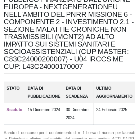
EUROPEA - NEXTGENERATIONEU
NELL'AMBITO DEL PNRR MISSIONE 6 -
COMPONENTE 2 - INVESTIMENTO 2.1 -
SEZIONE MALATTIE CRONICHE NON
TRASMISSIBILI (MCNT2) AD ALTO
IMPATTO SUI SISTEMI SANITARI E
SOCIO­ASSISTENZIALI (CUP MASTER:
C83C24000200007) - U04 IRCCS ME
CUP: L43C24000170007
STATO
DATA DI
DATA DI
ULTIMO
PUBBLICAZIONE
SCADENZA
AGGIORNAMENTO
Scaduto
15 Dicembre 2024
30 Dicembre
24 Febbraio 2025
2024
Bando di concorso per il conferimento di n. 1 borsa di ricerca per laureati
in Psicologia clinica nell'ambito del progetto con codice WFR PNRR-