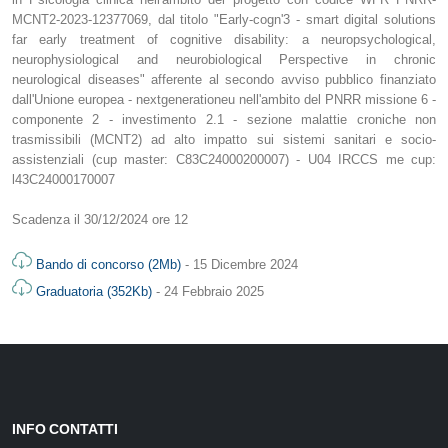
MCNT2-2023-12377069, dal titolo "Early-cogn'3 - smart digital solutions
far early treatment of cognitive disability: a neuropsychological,
neurophysiological and neurobiological Perspective in chronic
neurological diseases" afferente al secondo avviso pubblico finanziato
dall'Unione europea - nextgenerationeu nell'ambito del PNRR missione 6 -
componente 2 - investimento 2.1 - sezione malattie croniche non
trasmissibili (MCNT2) ad alto impatto sui sistemi sanitari e socio­
assistenziali (cup master: C83C24000200007) - U04 IRCCS me cup:
l43C24000170007
Scadenza il 30/12/2024 ore 12
Bando di concorso (2Mb)
- 15 Dicembre 2024
Graduatoria (352Kb)
- 24 Febbraio 2025
INFO CONTATTI