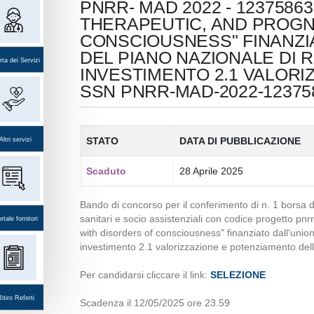
PNRR- MAD 2022 - 1237586
THERAPEUTIC, AND PROGN
CONSCIOUSNESS" FINANZI
DEL PIANO NAZIONALE DI R
ta dei Servizi
INVESTIMENTO 2.1 VALORI
SSN PNRR-MAD-2022-123758
STATO
DATA DI PUBBLICAZIONE
Altri servizi
Scaduto
28 Aprile 2025
Bando di concorso per il conferimento di n. 1 borsa d
sanitari e socio assistenziali con codice progetto pn
rtale fornitori
with disorders of consciousness" finanziato dall'uni
investimento 2.1 valorizzazione e potenziamento d
Per candidarsi cliccare il link:
SELEZIONE
itiro Referti
Scadenza il 12/05/2025 ore 23.59