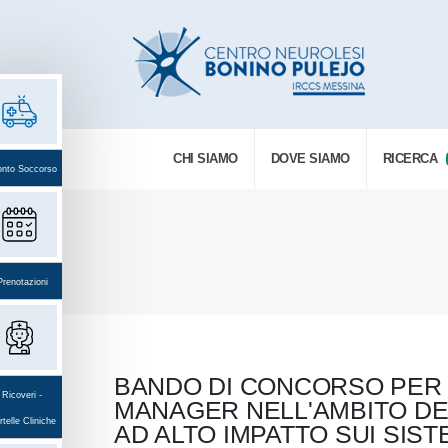
CHI SIAMO
DOVE SIAMO
RICERCA
onto Soccorso
Prenotazioni
BANDO DI CONCORSO PER I
Ricoveri -
MANAGER NELL'AMBITO DE
telle Cliniche
AD ALTO IMPATTO SUI SIS