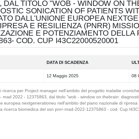
3, DAL TITOLO "WOB - WINDOW ON TH
OSTIC SONICATION OF PATIENTS WI
ATO DALL'UNIONE EUROPEA NEXTGE
IPRESA E RESILIENZA (PNRR) MISSI
ZZAZIONE E POTENZIAMENTO DELLA 
63- COD. CUP I43C22000520001
DATA DI SCADENZA
UL
12 Maggio 2025
08 
i ricerca per Project manager nell'ambito del progetto malattie croniche 
rr- mad 2022 - 12375863, dal titolo "wob - window on thebrain: diagnosti
one europea nextgenerationeu nell'ambito del piano nazionale di ripresa
ella ricerca biomedica del ssn pnrr-mad-2022-12375863 - cod. Cup I4