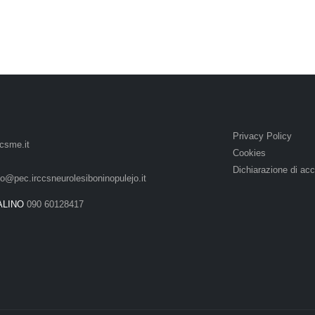
Privacy Policy
csme.it
Cookies
Dichiarazione di acc
lo@pec.irccsneurolesiboninopulejo.it
ALINO
090 60128417