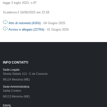
legge 3 luglio 2023, n.87
Scadenza il 16/06/2025 ore 23.59
Atto di notorietà (41Kb)
- 04 Giugno 2025
Avviso e allegato (227Kb)
- 01 Giugno 2025
INFO CONTATTI
Sede Legale
Strada Statale 113 - C.da Casazza
98124 Messina (ME)
Sede Amministrativa
Salita Contino
98123 Messina (ME)
EMAIL