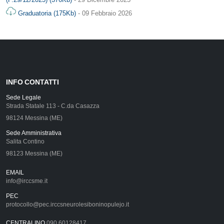
Graduatoria (175Kb)
- 09 Febbraio 2026
INFO CONTATTI
Sede Legale
Strada Statale 113 - C.da Casazza
98124 Messina (ME)
Sede Amministrativa
Salita Contino
98123 Messina (ME)
EMAIL
info@irccsme.it
PEC
protocollo@pec.irccsneurolesiboninopulejo.it
CENTRALINO
090 60128417