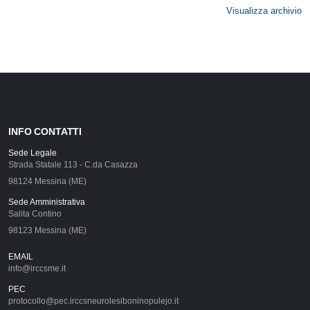
Visualizza archivio
INFO CONTATTI
Sede Legale
Strada Statale 113 - C.da Casazza
98124 Messina (ME)
Sede Amministrativa
Salita Contino
98123 Messina (ME)
EMAIL
info@irccsme.it
PEC
protocollo@pec.irccsneurolesiboninopulejo.it