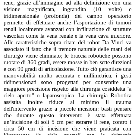
rene, grazie all’immagine ad alta definizione con una
visione magnificata, ingrandita (10 volte) e
tridimensionale (profonda) del campo operatorio
permette di effettuare anche l’asportazione di tumori
renali localmente avanzati con infiltrazione di strutture
vascolari come la vena renale e la vena cava inferiore.
Alle caratteristiche sopra citate del robot Da Vinci va
associato il fatto che il tremore naturale delle mani del
chirurgo viene eliminato; le braccia robotiche possono
ruotare di 360 gradi, essere mosse in ben sette direzioni
e con 90 gradi di articolazione. Tutto ciò garantisce una
manovrabilità molto accurata e millimetrica; i gesti
ridimensionati sono progettati per consentire una
maggiore precisione rispetto alla chirurgia cosiddetta “a
cielo aperto” o laparoscopica. La chirurgia Robotica
assistita inoltre riduce al minimo il trauma
dell'intervento grazie a piccole incisioni: basti pensare
che durante questo intervento è stata effettuata
un’incisione di soli 5 cm per estrarre il rene, contro i
circa 50 cm di incisione che viene praticata con