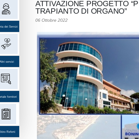
ATTIVAZIONE PROGETTO “P
TRAPIANTO DI ORGANO”
06 Ottobre 2022
ta dei Servizi
Altri servizi
rtale fornitori
itiro Referti