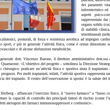
dei parametri vita
infermieristico ed 
aspetti psico-com
rappresentata dai 
organo solido (cuo
di stabilità clini
trisettimanali (nel
 calistenici, posturali, di forza e resistenza aerobica ad impegno cardi
 sport, e più in generale l’attività fisica, come è ormai dimostrato s
iovascolari e di alcune disfunzioni metaboliche.
e generale dott. Vincenzo Barone, il direttore amministrativo dott.ssa a
 Quartarone. «L’obiettivo del progetto – sottolinea la Direzione Strategi
to chirurgico: praticare un’attività fisica e sportiva aiuta il trapiantato
 prognosi. Per molti trapiantati, infatti, l’attività sportiva rappresenta
ia del trapianto. Il centro dell’osservazione si sposta: è la salute del
Herberg - affiancare l’esercizio fisico, il “nuovo farmaco” a “basso cos
tare la capacità di controllo dei principali fattori di rischio (come l’in
 effetti aterogeni dei farmaci immunosoppressori e cortisonici».