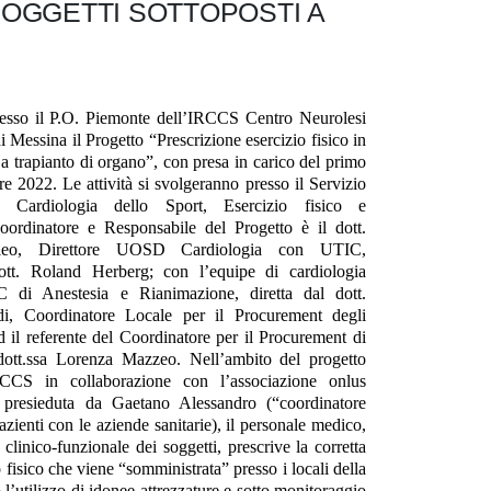
SOGGETTI SOTTOPOSTI A
presso il P.O. Piemonte dell’IRCCS Centro Neurolesi
 Messina il Progetto “Prescrizione esercizio fisico in
i a trapianto di organo”, con presa in carico del primo
bre 2022. Le attività si svolgeranno presso il Servizio
Cardiologia dello Sport, Esercizio fisico e
Coordinatore e Responsabile del Progetto è il dott.
Aleo, Direttore UOSD Cardiologia con UTIC,
ott. Roland Herberg; con l’equipe di cardiologia
C di Anestesia e Rianimazione, diretta dal dott.
di, Coordinatore Locale per il Procurement degli
ed il referente del Coordinatore per il Procurement di
 dott.ssa Lorenza Mazzeo. Nell’ambito del progetto
CCS in collaborazione con l’associazione onlus
presieduta da Gaetano Alessandro (“coordinatore
zienti con le aziende sanitarie), il personale medico,
 clinico-funzionale dei soggetti, prescrive la corretta
 fisico che viene “somministrata” presso i locali della
o l’utilizzo di idonee attrezzature e sotto monitoraggio