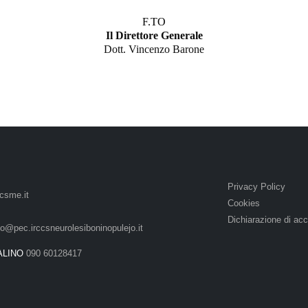
F.TO
Il Direttore Generale
Dott. Vincenzo Barone
Privacy Policy
csme.it
Cookies
Dichiarazione di acc
lo@pec.irccsneurolesiboninopulejo.it
ALINO
090 60128417