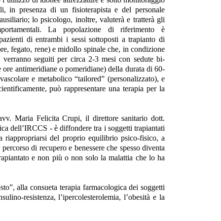
li, in presenza di un fisioterapista e del personale
ausiliario; lo psicologo, inoltre, valuterà e tratterà gli
portamentali.
La popolazione di riferimento è
pazienti di entrambi i sessi sottoposti a trapianto di
re, fegato, rene) e midollo spinale che, in condizione
ca, verranno seguiti per circa 2-3 mesi con sedute bi-
le ore antimeridiane o pomeridiane) della durata di 60-
ovascolare e metabolico “tailored” (personalizzato), e
cientificamente, può rappresentare una terapia per la
vv. Maria Felicita Crupi, il direttore sanitario dott.
ca dell’IRCCS - è diffondere tra i soggetti trapiantati
 a riappropriarsi del proprio equilibrio psico-fisico, a
 un percorso di recupero e benessere che spesso diventa
 trapiantato e non più o non solo la malattia che lo ha
to”, alla consueta terapia farmacologica dei soggetti
sulino-resistenza, l’ipercolesterolemia, l’obesità e la