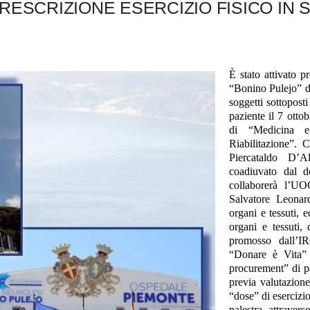
RESCRIZIONE ESERCIZIO FISICO IN 
È stato attivato 
“Bonino Pulejo” di
soggetti sottopost
paziente il 7 otto
di “Medicina e 
Riabilitazione”. 
Piercataldo D’
coadiuvato dal d
collaborerà l’UO
Salvatore Leonar
organi e tessuti, 
organi e tessuti,
promosso dall’IR
“Donare è Vita” 
procurement” di pa
previa valutazione
“dose” di esercizio
palestra, attravers