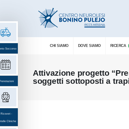
CHI SIAMO
DOVE SIAMO
RICERCA
onto Soccorso
Attivazione progetto “Pres
soggetti sottoposti a tra
Prenotazioni
Ricoveri -
telle Cliniche