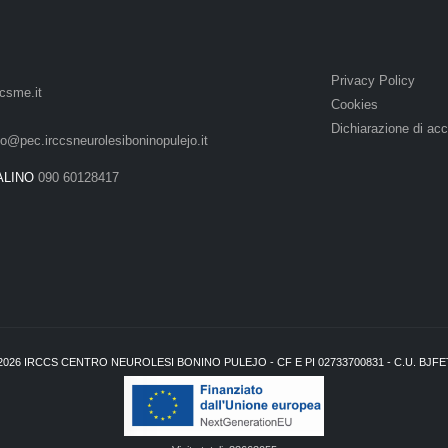
Privacy Policy
csme.it
Cookies
Dichiarazione di acc
lo@pec.irccsneurolesiboninopulejo.it
ALINO
090 60128417
2026
IRCCS CENTRO NEUROLESI BONINO PULEJO - CF E PI 02733700831 - C.U. BJF