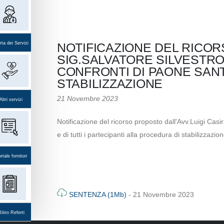
ta dei Servizi
NOTIFICAZIONE DEL RICOR
SIG.SALVATORE SILVESTRO
CONFRONTI DI PAONE SANTI
STABILIZZAZIONE
21 Novembre 2023
Altri servizi
Notificazione del ricorso proposto dall'Avv.Luigi Casi
e di tutti i partecipanti alla procedura di stabilizzazion
rtale fornitori
SENTENZA (1Mb)
- 21 Novembre 2023
itiro Referti