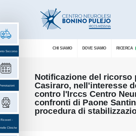
CHI SIAMO
DOVE SIAMO
RICERCA
onto Soccorso
Notificazione del ricorso
Casiraro, nell'interesse d
Prenotazioni
contro l'Irccs Centro Neu
confronti di Paone Santina 
procedura di stabilizzazi
Ricoveri -
telle Cliniche