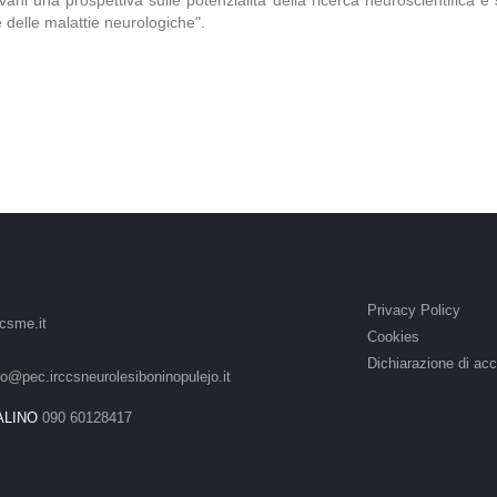
iovani una prospettiva sulle potenzialità della ricerca neuroscientifica
delle malattie neurologiche".
Privacy Policy
csme.it
Cookies
Dichiarazione di acc
lo@pec.irccsneurolesiboninopulejo.it
ALINO
090 60128417