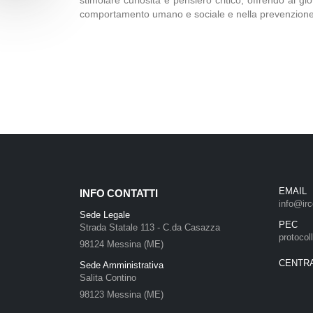
stimolare curiosità e pensiero critico, offrendo ai g
comportamento umano e sociale e nella prevenzione 
EMAIL
INFO CONTATTI
info@irc
Sede Legale
PEC
Strada Statale 113 - C.da Casazza
protocol
98124 Messina (ME)
CENTR
Sede Amministrativa
Salita Contino
98123 Messina (ME)