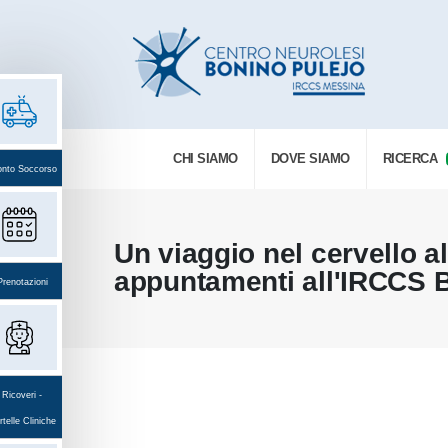
CHI SIAMO
DOVE SIAMO
RICERCA
onto Soccorso
Un viaggio nel cervello al
appuntamenti all'IRCCS 
Prenotazioni
Ricoveri -
telle Cliniche