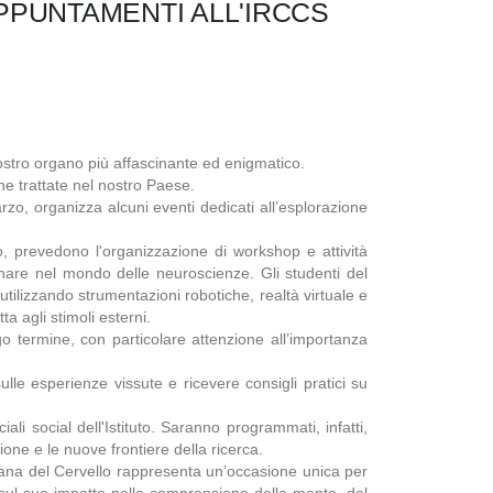
APPUNTAMENTI ALL'IRCCS
ostro organo più affascinante ed enigmatico.
he trattate nel nostro Paese.
rzo, organizza alcuni eventi dedicati all’esplorazione
to, prevedono l'organizzazione di workshop e attività
plinare nel mondo delle neuroscienze. Gli studenti del
utilizzando strumentazioni robotiche, realtà virtuale e
a agli stimoli esterni.
go termine, con particolare attenzione all’importanza
ulle esperienze vissute e ricevere consigli pratici su
ali social dell'Istituto. Saranno programmati, infatti,
one e le nuove frontiere della ricerca.
timana del Cervello rappresenta un’occasione unica per