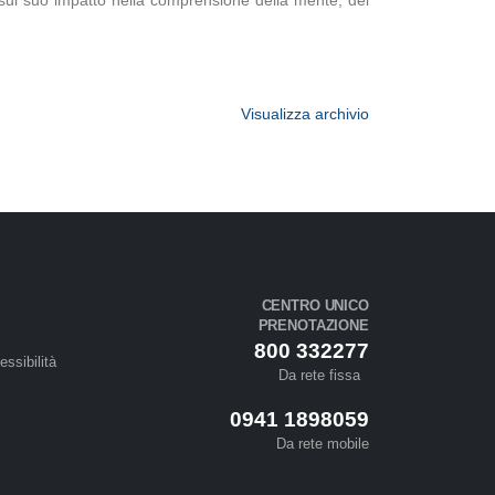
 e sul suo impatto nella comprensione della mente, del
Visualizza archivio
CENTRO UNICO
PRENOTAZIONE
800 332277
essibilità
Da rete fissa
0941 1898059
Da rete mobile