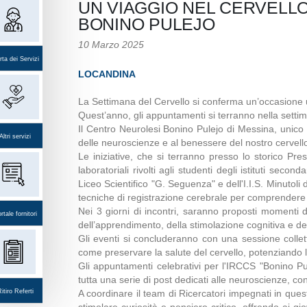
UN VIAGGIO NEL CERVELLO
BONINO PULEJO
10 Marzo 2025
ta dei Servizi
LOCANDINA
La Settimana del Cervello si conferma un’occasione u
Quest’anno, gli appuntamenti si terranno nella settim
Il Centro Neurolesi Bonino Pulejo di Messina, unico I
Altri servizi
delle neuroscienze e al benessere del nostro cervell
Le iniziative, che si terranno presso lo storico Pre
laboratoriali rivolti agli studenti degli istituti se
Liceo Scientifico "G. Seguenza" e dell'I.I.S. Minutoli
tecniche di registrazione cerebrale per comprendere co
Nei 3 giorni di incontri, saranno proposti momenti d
rtale fornitori
dell’apprendimento, della stimolazione cognitiva e de
Gli eventi si concluderanno con una sessione colletti
come preservare la salute del cervello, potenziando le
Gli appuntamenti celebrativi per l'IRCCS "Bonino Pulej
tutta una serie di post dedicati alle neuroscienze, co
itiro Referti
A coordinare il team di Ricercatori impegnati in ques