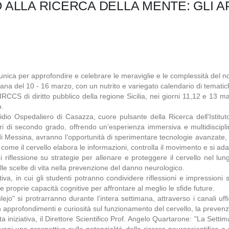
 ALLA RICERCA DELLA MENTE: GLI 
nica per approfondire e celebrare le meraviglie e le complessità del n
ana del 10 - 16 marzo, con un nutrito e variegato calendario di tematic
RCCS di diritto pubblico della regione Sicilia, nei giorni 11,12 e 13 ma
o.
sidio Ospedaliero di Casazza, cuore pulsante della Ricerca dell'Istitu
condari di secondo grado, offrendo un’esperienza immersiva e multidisci
 di Messina, avranno l’opportunità di sperimentare tecnologie avanzate, 
me il cervello elabora le informazioni, controlla il movimento e si adatt
i riflessione su strategie per allenare e proteggere il cervello nel lun
lle scelte di vita nella prevenzione del danno neurologico.
va, in cui gli studenti potranno condividere riflessioni e impressioni s
 proprie capacità cognitive per affrontare al meglio le sfide future.
o" si protrarranno durante l’intera settimana, attraverso i canali uffici
n approfondimenti e curiosità sul funzionamento del cervello, la prevenzi
ta iniziativa, il Direttore Scientifico Prof. Angelo Quartarone: "La Set