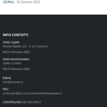
(324Kb)
- 19 Gennaio 2026
INFO CONTATTI
Sede Legale
Strada Statale 113 - C.da Casazza
98124 Messina (ME)
Sede Amministrativa
Salita Contino
98123 Messina (ME)
EMAIL
info@irccsme.it
PEC
protocollo@pec.irccsneurolesiboninopulejo.it
CENTRALINO
090 60128417