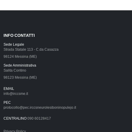
INFO CONTATTI
Sede Legale
Strada Statale 113 - C.da Casazza
98124 Messina (ME)
Sede Amministrativa
Salita Contino
98123 Messina (ME)
EMAIL
info@irccsme.it
PEC
protocollo@pec.irccsneurolesiboninopulejo.it
CENTRALINO
090 60128417
Privacy Policy