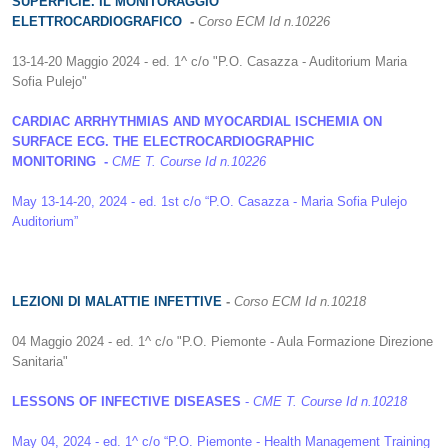
SUPERFICIE. IL MONITORAGGIO
ELETTROCARDIOGRAFICO
-
Corso ECM
Id n.10226
13-14-20 Maggio 2024 - ed. 1^ c/o "P.O. Casazza - Auditorium Maria
Sofia Pulejo"
CARDIAC ARRHYTHMIAS AND MYOCARDIAL ISCHEMIA ON
SURFACE ECG. THE ELECTROCARDIOGRAPHIC
MONITORING
-
CME T. Course Id n.10226
May 13-14-20, 2024 - ed. 1st c/o “P.O. Casazza - Maria Sofia Pulejo
Auditorium”
LEZIONI DI MALATTIE INFETTIVE
-
Corso ECM
Id n.10218
04 Maggio 2024 - ed. 1^ c/o "P.O. Piemonte - Aula Formazione Direzione
Sanitaria"
LESSONS OF INFECTIVE DISEASES
-
CME T. Course Id n.10218
May 04, 2024 - ed. 1^ c/o “P.O. Piemonte - Health Management Training