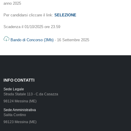
anno 2025
Per candidarsi cliccare il link:
SELEZIONE
Scadenza il 01/10/2025 ore 23.59
Bando di Concorso (3Mb)
- 16 Settembre 2025
INFO CONTATTI
Sede Legale
Strada Statale 113 - C.da Casazza
98124 Messina (ME)
Sede Amministrativa
Salita Contino
98123 Messina (ME)