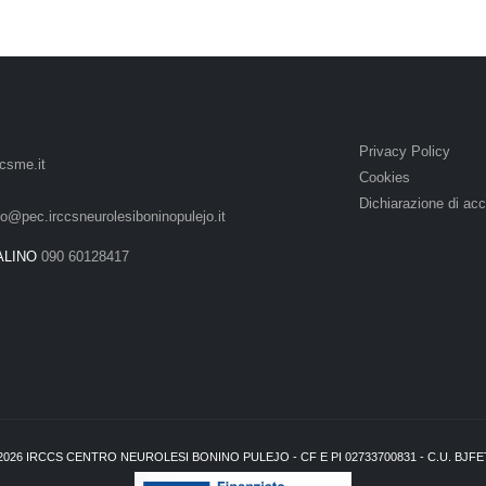
Privacy Policy
csme.it
Cookies
Dichiarazione di acc
lo@pec.irccsneurolesiboninopulejo.it
ALINO
090 60128417
2026
IRCCS CENTRO NEUROLESI BONINO PULEJO - CF E PI 02733700831 - C.U. BJF