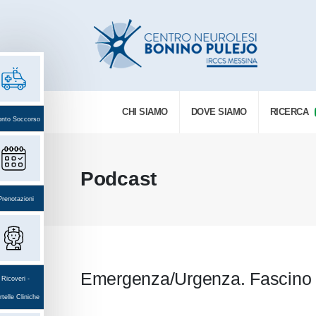
CHI SIAMO
DOVE SIAMO
RICERCA
onto Soccorso
Podcast
Prenotazioni
Emergenza/Urgenza. Fascino 
Ricoveri -
telle Cliniche