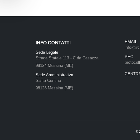
EMAIL
INFO CONTATTI
info@irc
Sede Legale
PEC
Strada Statale 113 - C.da Casazza
protocol
98124 Messina (ME)
CENTR
Sede Amministrativa
Salita Contino
98123 Messina (ME)
©