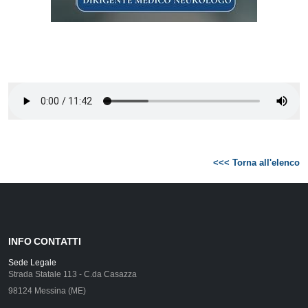
<<< Torna all'elenco
INFO CONTATTI
Sede Legale
Strada Statale 113 - C.da Casazza
98124 Messina (ME)