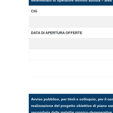
determinato di operatore tecnico autista – area
CIG
DATA DI APERTURA OFFERTE
Avviso pubblico, per titoli e colloquio, per il c
realizzazione del progetto obiettivo di piano san
secondaria delle malattie cronico-degenerative