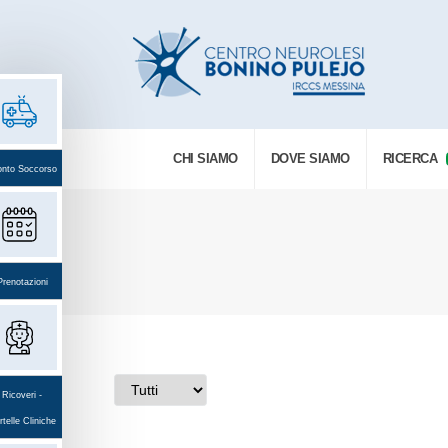
CHI SIAMO
DOVE SIAMO
RICERCA
onto Soccorso
Prenotazioni
Ricoveri -
telle Cliniche