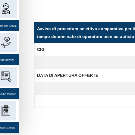
ta dei Servizi
Avviso di procedura selettiva comparativa per ti
tempo determinato di operatore tecnico autista 
CIG
Altri servizi
DATA DI APERTURA OFFERTE
rtale fornitori
itiro Referti