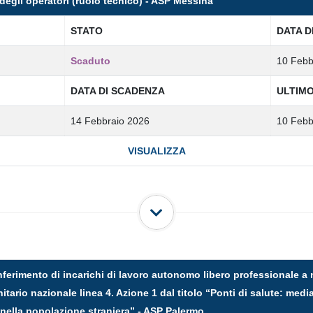
 degli operatori (ruolo tecnico) - ASP Messina
STATO
DATA D
Scaduto
10 Febb
DATA DI SCADENZA
ULTIM
14 Febbraio 2026
10 Febb
VISUALIZZA
onferimento di incarichi di lavoro autonomo libero professionale a n
itario nazionale linea 4. Azione 1 dal titolo “Ponti di salute: med
 nella popolazione straniera” - ASP Palermo