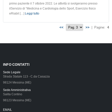
primo paziente il 7 ottobre 2022. Le attività si svolgeranno presso
ilServizio di “Medicina e Cardiologia dello Sport, Esercizio fisico
eRiabil […]
Leggi tutto
<<
>>
| Pagine:
4
INFO CONTATTI
Sede Legale
Strada Statale 113 - C.da Casazza
98124 Messina (ME)
Sede Amministrativa
Salita Contino
98123 Messina (ME)
EMAIL